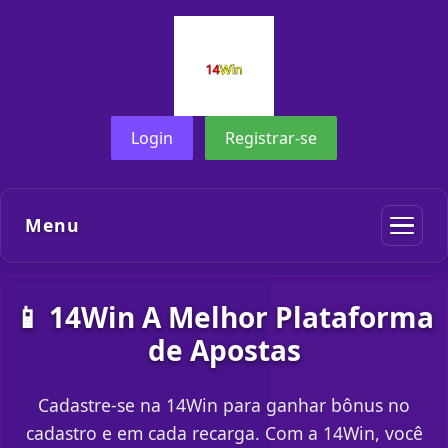
Login
Registrar-se
Menu
📱 14Win A Melhor Plataforma
de Apostas
Cadastre-se na 14Win para ganhar bônus no
cadastro e em cada recarga. Com a 14Win, você