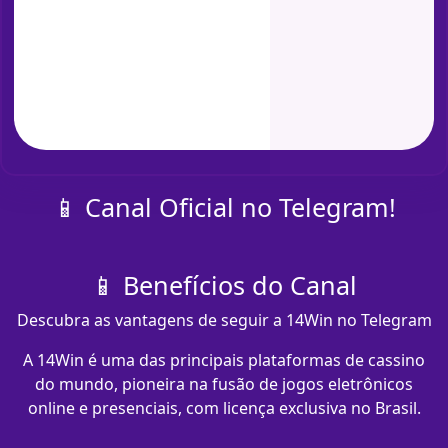
📱 Canal Oficial no Telegram!
📱 Benefícios do Canal
Descubra as vantagens de seguir a 14Win no Telegram
A 14Win é uma das principais plataformas de cassino
do mundo, pioneira na fusão de jogos eletrônicos
online e presenciais, com licença exclusiva no Brasil.