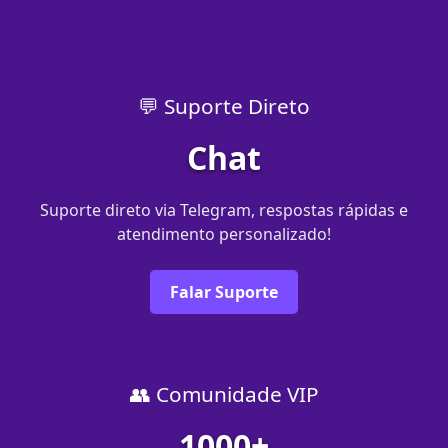
💬 Suporte Direto
Chat
Suporte direto via Telegram, respostas rápidas e
atendimento personalizado!
Falar Suporte
👥 Comunidade VIP
1000+