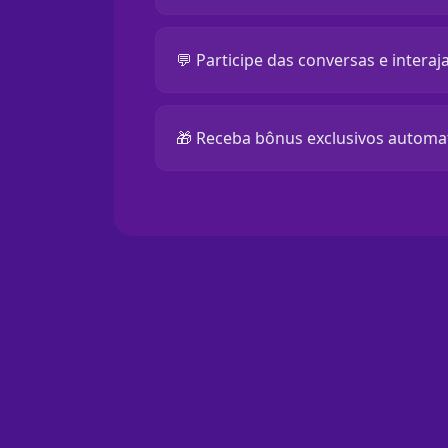
💬 Participe das conversas e interaj
🎁 Receba bônus exclusivos autom