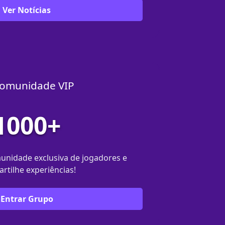
Ver Notícias
Comunidade VIP
1000+
unidade exclusiva de jogadores e
rtilhe experiências!
Entrar Grupo