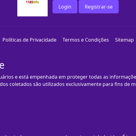
Login
Registrar-se
Políticas de Privacidade
Termos e Condições
Sitemap
de
suários e está empenhada em proteger todas as informaçõe
os coletados são utilizados exclusivamente para fins de m