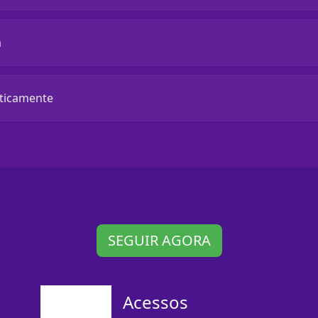
a
aticamente
SEGUIR AGORA
Acessos