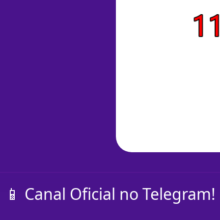
📱 Canal Oficial no Telegram!