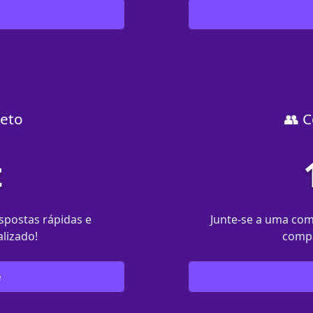
reto
👥 
t
espostas rápidas e
Junte-se a uma com
lizado!
compa
e