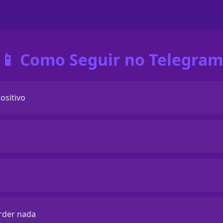
📱 Como Seguir no Telegram
ositivo
erder nada