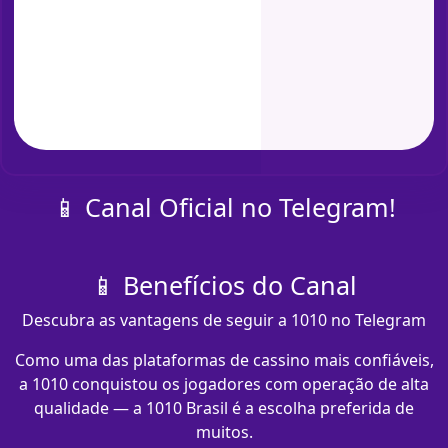
📱 Canal Oficial no Telegram!
📱 Benefícios do Canal
Descubra as vantagens de seguir a 1010 no Telegram
Como uma das plataformas de cassino mais confiáveis,
a 1010 conquistou os jogadores com operação de alta
qualidade — a 1010 Brasil é a escolha preferida de
muitos.