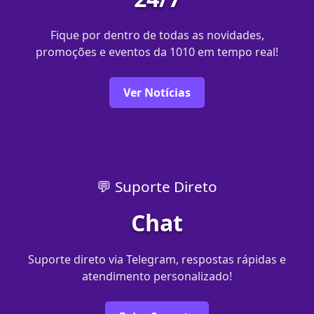
Fique por dentro de todas as novidades,
promoções e eventos da 1010 em tempo real!
Ver Notícias
💬 Suporte Direto
Chat
Suporte direto via Telegram, respostas rápidas e
atendimento personalizado!