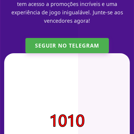
tem acesso a promoções incríveis e uma
experiência de jogo inigualável. Junte-se aos
vencedores agora!
SEGUIR NO TELEGRAM